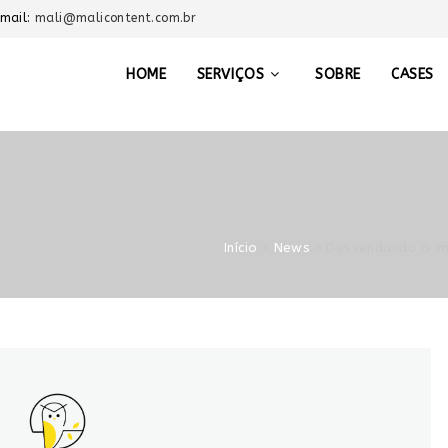
-mail:
mali@malicontent.com.br
HOME
SERVIÇOS
SOBRE
CASES
Início
»
News
»
Desvendando o imp