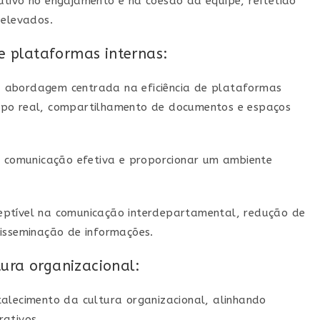
ativo no engajamento e na coesão da equipe, refletido
 elevados.
de plataformas internas:
 abordagem centrada na eficiência de plataformas
mpo real, compartilhamento de documentos e espaços
 a comunicação efetiva e proporcionar um ambiente
eptível na comunicação interdepartamental, redução de
disseminação de informações.
tura organizacional:
talecimento da cultura organizacional, alinhando
rativos.