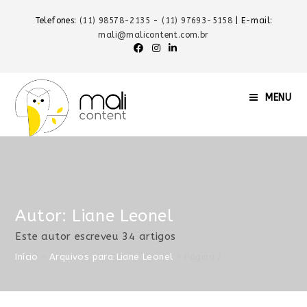
Telefones:
(11) 98578-2135
-
(11) 97693-5158
| E-mail:
mali@malicontent.com.br
MENU
Autor:
Liane Leonel
Este autor escreveu 34 artigos
Início
»
Arquivos para Liane Leonel
»
Página 2