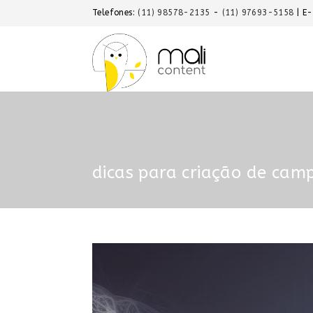
Telefones:
(11) 98578-2135
-
(11) 97693-5158
| E
dicas para criação de ca