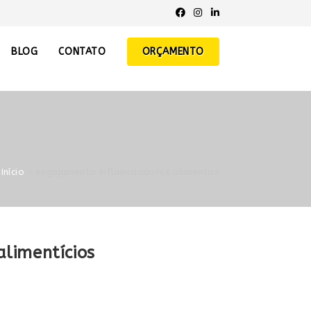
BLOG
CONTATO
ORÇAMENTO
Início
»
engajamento influenciadores alimentos
alimentícios