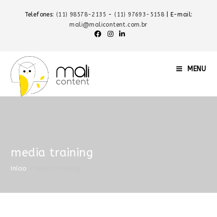
Telefones:
(11) 98578-2135
-
(11) 97693-5158
| E-mail:
mali@malicontent.com.br
MENU
media training
Início
»
media training