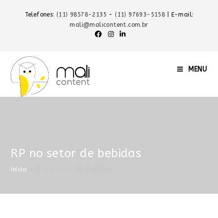
Telefones:
(11) 98578-2135
-
(11) 97693-5158
| E-mail:
mali@malicontent.com.br
MENU
RP no setor de bebidas
Início
»
RP no setor de bebidas