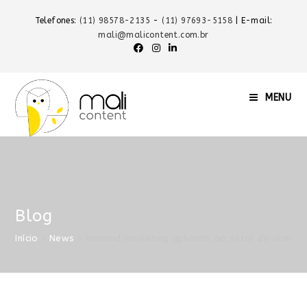
Telefones:
(11) 98578-2135
-
(11) 97693-5158
| E-mail:
mali@malicontent.com.br
MENU
Blog
Início
»
News
»
Inbound marketing aplicado ao setor de alimen