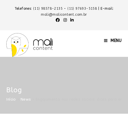
Telefones:
(11) 98578-2135
-
(11) 97693-5158
| E-mail:
mali@malicontent.com.br
MENU
Blog
Início
»
News
»
Engajamento nas redes sociais: dicas para emp