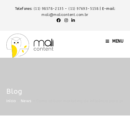
Telefones:
(11) 98578-2135
-
(11) 97693-5158
| E-mail:
mali@malicontent.com.br
MENU
Blog
Início
»
News
»
Como utilizar marketing de influência para pro