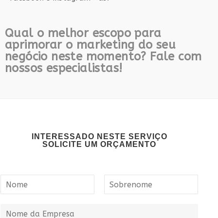
Qual o melhor escopo para
aprimorar o marketing do seu
negócio neste momento? Fale com
nossos especialistas!
INTERESSADO NESTE SERVIÇO
SOLICITE UM ORÇAMENTO
N
o
m
N
S
o
o
e
N
m
b
*
o