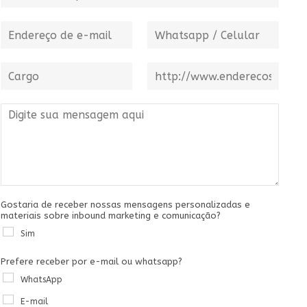
e
r
m
e
e
E
n
W
o
d
-
h
m
a
m
a
e
E
a
C
t
W
m
i
a
s
e
p
l
r
a
b
r
*
g
M
p
s
e
o
e
p
i
s
n
/
t
a
s
C
e
a
e
*
g
l
e
u
m
l
Gostaria de receber nossas mensagens personalizadas e
materiais sobre inbound marketing e comunicação?
*
a
r
Sim
*
Prefere receber por e-mail ou whatsapp?
WhatsApp
E-mail