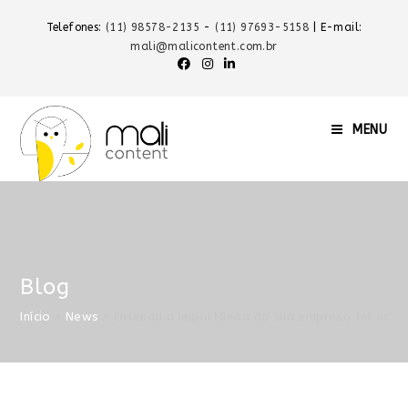
Telefones:
(11) 98578-2135
-
(11) 97693-5158
| E-mail:
mali@malicontent.com.br
MENU
Blog
Início
»
News
»
Entenda a importância da sua empresa ter um s