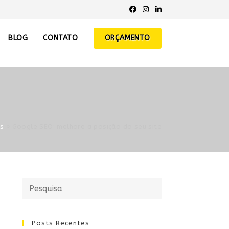
BLOG
CONTATO
ORÇAMENTO
s
»
Google SEO: melhore a posição do seu site
Posts Recentes