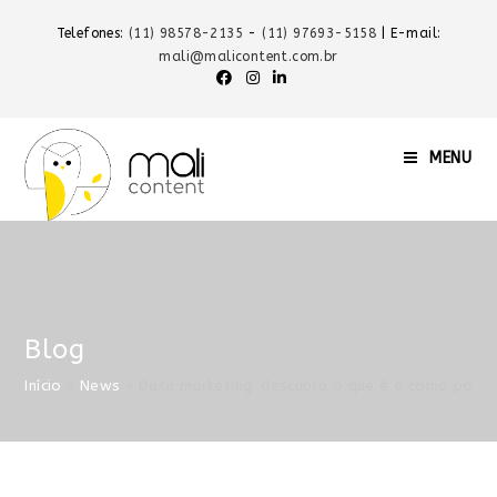
Telefones:
(11) 98578-2135
-
(11) 97693-5158
| E-mail:
mali@malicontent.com.br
MENU
Blog
Início
»
News
»
Data marketing: descubra o que é e como pode 