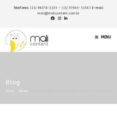
Telefones:
(11) 98578-2135
-
(11) 97693-5158
| E-mail:
mali@malicontent.com.br
MENU
Blog
Início
»
News
»
Comunicação humanizada: o que é e como coloc