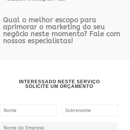
Qual o melhor escopo para
aprimorar o marketing do seu
negócio neste momento? Fale com
nossos especialistas!
INTERESSADO NESTE SERVIÇO
SOLICITE UM ORÇAMENTO
N
o
m
N
S
o
o
e
N
m
b