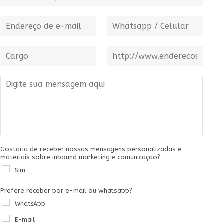
*
o
e
r
m
e
e
E
n
W
o
d
-
h
m
a
m
a
e
E
a
C
t
W
m
i
a
s
e
p
l
r
a
b
r
*
g
M
p
s
e
o
e
p
i
s
n
/
t
a
s
C
e
a
e
*
g
l
e
u
m
l
Gostaria de receber nossas mensagens personalizadas e
materiais sobre inbound marketing e comunicação?
*
a
r
Sim
*
Prefere receber por e-mail ou whatsapp?
WhatsApp
E-mail