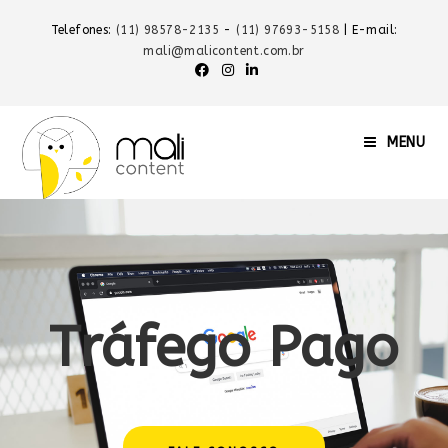
Telefones:
(11) 98578-2135
-
(11) 97693-5158
| E-mail:
mali@malicontent.com.br
MENU
Tráfego Pago