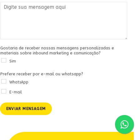
r
*
g
M
p
s
e
o
e
p
i
s
n
/
t
a
s
C
e
a
e
*
g
l
e
u
m
l
Gostaria de receber nossas mensagens personalizadas e
materiais sobre inbound marketing e comunicação?
*
a
r
Sim
*
Prefere receber por e-mail ou whatsapp?
WhatsApp
E-mail
ENVIAR MENSAGEM